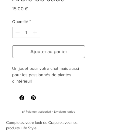
Prix
15,00 €
Quantité
*
Ajouter au panier
Un jouet pour votre chat mais aussi
pour les passionnés de plantes
d'intérieur!
Le jouet Arbre de Jade:
Enveloppe en
feutre de coton
100% naturel
, respectant la
✔️ Paiement sécurisé • Livraison rapide
norme
Oeko Tex 100
"racines" en
corde de jute
Completez votre look de Crapule avec nos
Rembourrage naturel en
Fibres de
produits Life Style...
Kapok