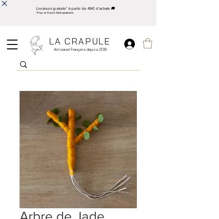
Livraison gratuite* à partir de 49€ d'achats 🚚
*Pour la France Métropolitaine
LA CRAPULE
Artisanat Français depuis 2019
Arbre de Jade