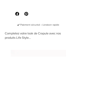
c'est à dire qu'il à été fabriqué avec
Quelle taille dois-je prendre ?
des techniques de tissages
traditionelles Indonesiennes. Cette
technique confère au tissu un touché
trés aérien. Des motifs bleu canard
✔️ Paiement sécurisé • Livraison rapide
ornent un tissage de coton écru.
L' écusson de cuir français est marqué
Completez votre look de Crapule avec nos
produits Life Style...
au fer chaud du sigle La Crapule pour
venir souligner l'ourlet du bandana.
En raison de son tissage traditionel, le
tissu peut presenter des variations au
niveau des motifs, ceci est normal et
rend chaque Bandana unique !
Chaque bandana est livré dans son
écrin.
Made In South Of France
Coton (100% Coton)
Cuir naturel au tanage végétal
Lavage à la main et séchage
naturel.