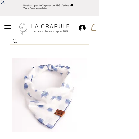
Livraison gratuite* à partir de 49€ d'achats 🚚
*Pour la France Métropolitaine
LA CRAPULE
Artisanat Français depuis 2019