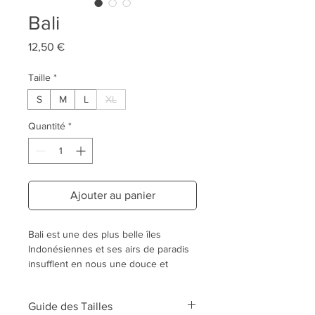
Bali
Prix
12,50 €
Taille
*
S
M
L
XL
Quantité
*
Ajouter au panier
Bali est une des plus belle îles
Indonésiennes et ses airs de paradis
insufflent en nous une douce et
délicieuse langueur.
Le Bandana Bali est une invitation au
Guide des Tailles
voyage. Il est fait à partir d'un Ikat,