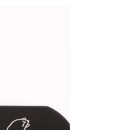
 le bandana sans surveillance et ne pas
ne pas gêner sa respiration et d'éviter
tionnés artisanalement à la main. Ils
 fabrication ainsi que les modalités
pour tous ses bandanas car il est
urelles, par conviction, mais aussi pour
votre chien au bandana.
u au premier lavage est possible.
que vous laverez le bandana.