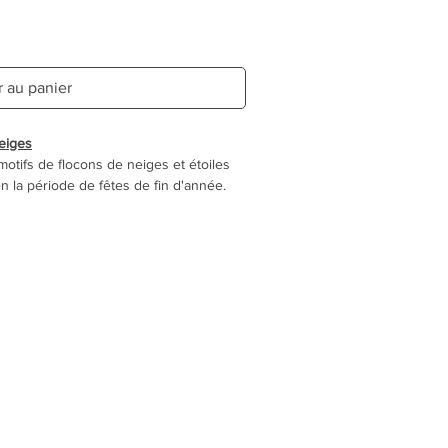
r au panier
eiges
otifs de flocons de neiges et étoiles
n la période de fêtes de fin d'année.
 touche festive chic à votre chien ou à
00
t repassage à faible température.
er et ne doit être utilisé qu'à des fins