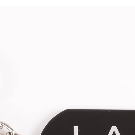
Ne jamais laisser votre animal avec
nouer le bandana trop serré afin de 
tout risque d'étranglement.
Les bandanas La Crapule sont confec
vous sont livrés avec leur numéro de
d'entretien. .
La Crapule choisit la matière coton 
important d'utiliser des matières nat
supprimer tout risque d'allergie de 
Un dégorgeage des couleurs du tiss
Pensez à le prendre en compte lors