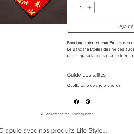
Ajoute
Bandana chien et chat Etoiles des n
Le Bandana Etoiles des neiges aux m
dorés, apporte un peu de la féérie e
Un bandana élégant qui ajoutera une
votre chat.
Guide des tailles
100% coton
Quelle taille dois-je prendre?
Densité légère 115g/m2
Répond à la norme OEKO TEX 1
Ecusson en liège
Lavage à la main, séchage naturel e
✔️ Paiement sécurisé • Livraison rapide
Le bandana à nouer n'est pas un colli
rapule avec nos produits Life Style...
esthétiques.