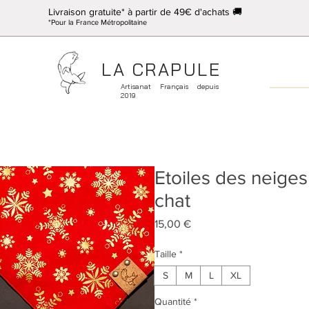
Livraison gratuite* à partir de 49€ d'achats 🚚
*Pour la France Métropolitaine
LA CRAPULE
Artisanat Français depuis
2019
Etoiles des neiges
chat
Prix
15,00 €
Taille
*
S
M
L
XL
Quantité
*