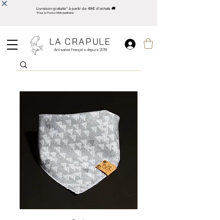
Livraison gratuite* à partir de 49€ d'achats 🚚
*Pour la France Métropolitaine
LA CRAPULE
Artisanat Français depuis 2019