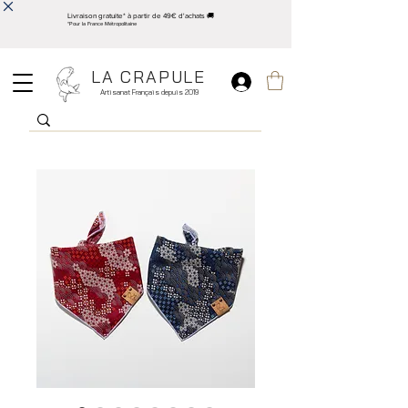
Livraison gratuite* à partir de 49€ d'achats 🚚
*Pour la France Métropolitaine
LA CRAPULE
Artisanat Français depuis 2019