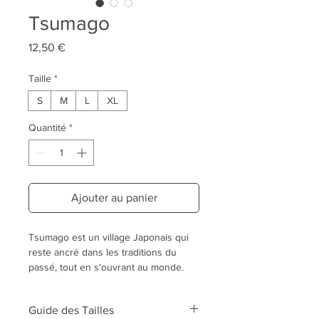
Tsumago
Prix
12,50 €
Taille
*
S
M
L
XL
Quantité
*
Ajouter au panier
Tsumago est un village Japonais qui
reste ancré dans les traditions du
passé, tout en s'ouvrant au monde.
Notre Bandana qui lui rend honneur
suit la même voie.
Guide des Tailles
Un tissu Japonais en coton bleu