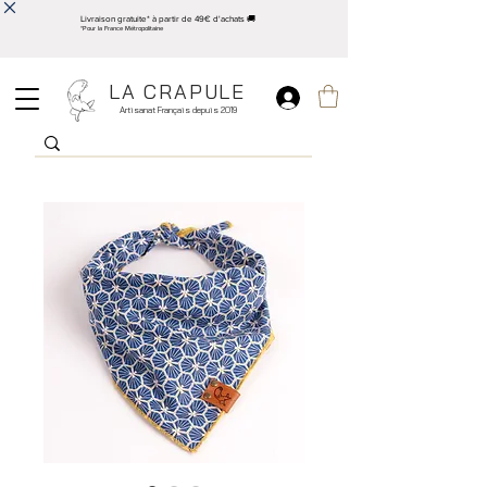
Livraison gratuite* à partir de 49€ d'achats 🚚
*Pour la France Métropolitaine
LA CRAPULE
Artisanat Français depuis 2019