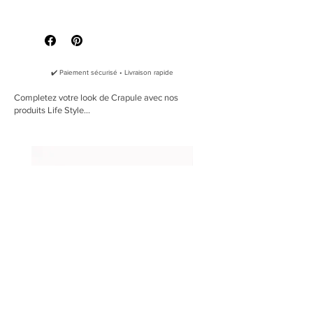
pétrole et or avec des motifs
Quelle taille dois-je prendre ?
traditionnels
Confectionné artisanalement dans
nos ateliers
✔️ Paiement sécurisé • Livraison rapide
100% Coton norme Oeko Tex 100
Cuir naturel au tanage végétal,
Completez votre look de Crapule avec nos
produits Life Style...
marqué au fer chaud de notre logo
Lavage à la main et séchage
naturel.
Un dégorgeage des couleurs du
tissu au premier lavage est
possible, et normal. Pensez à le
prendre en compte lorsque vous
laverez le bandana.
Précautions d'utilisation:
Nous vous rappelons que les
bandanas sont purement esthétiques
et ne doivent en aucun cas être